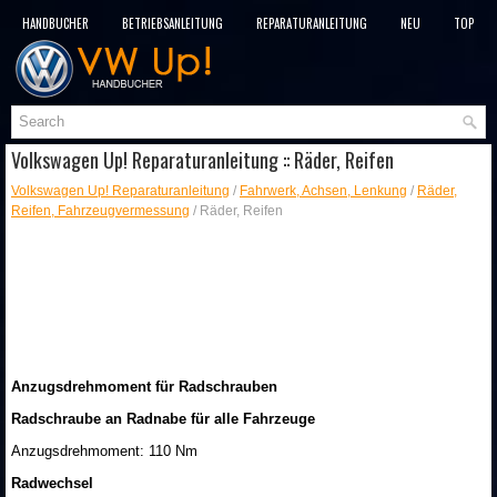
HANDBÜCHER
BETRIEBSANLEITUNG
REPARATURANLEITUNG
NEU
TOP
SITEMAP
SUCHLAUF
Volkswagen Up! Reparaturanleitung :: Räder, Reifen
Volkswagen Up! Reparaturanleitung
/
Fahrwerk, Achsen, Lenkung
/
Räder,
Reifen, Fahrzeugvermessung
/ Räder, Reifen
Anzugsdrehmoment für Radschrauben
Radschraube an Radnabe für alle Fahrzeuge
Anzugsdrehmoment: 110 Nm
Radwechsel