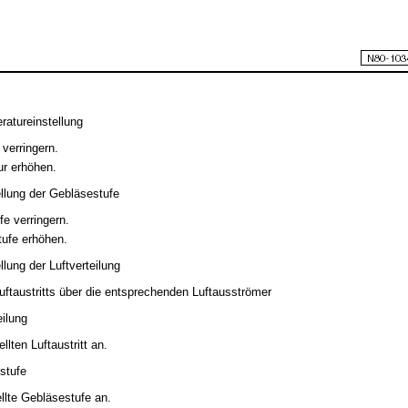
ratureinstellung
 verringern.
ur erhöhen.
llung der Gebläsestufe
fe verringern.
tufe erhöhen.
lung der Luftverteilung
uftaustritts über die entsprechenden Luftausströmer
eilung
llten Luftaustritt an.
stufe
ellte Gebläsestufe an.