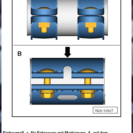
Einbaumaß -a- für Fahrzeuge mit Markierung -A- auf dem