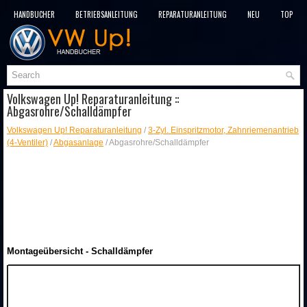
HANDBÜCHER
BETRIEBSANLEITUNG
REPARATURANLEITUNG
NEU
TOP
SITEMAP
SUCHLAUF
Volkswagen Up! Reparaturanleitung ::
Abgasrohre/Schalldämpfer
Volkswagen Up! Reparaturanleitung
/
3-Zyl. Einspritzmotor, Zahnriemenantrieb
(4-Ventiler)
/
Abgasanlage
/ Abgasrohre/Schalldämpfer
Montageübersicht - Schalldämpfer