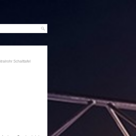
tralrohr Schalttafel