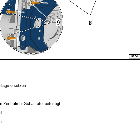
ntage ersetzen
n Zentralrohr Schalttafel befestigt
el
n