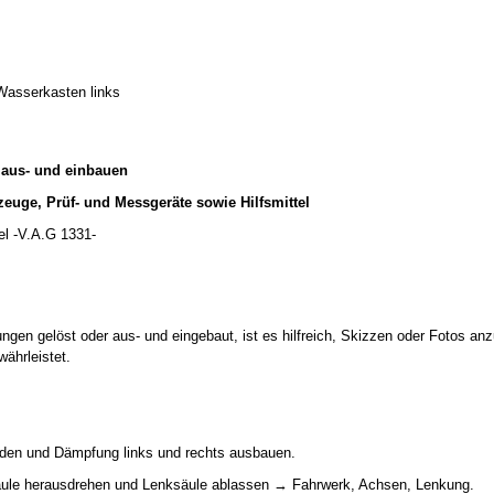
 Wasserkasten links
l aus- und einbauen
euge, Prüf- und Messgeräte sowie Hilfsmittel
l -V.A.G 1331-
ngen gelöst oder aus- und eingebaut, ist es hilfreich, Skizzen oder Fotos anz
ährleistet.
iden und Dämpfung links und rechts ausbauen.
ule herausdrehen und Lenksäule ablassen → Fahrwerk, Achsen, Lenkung.