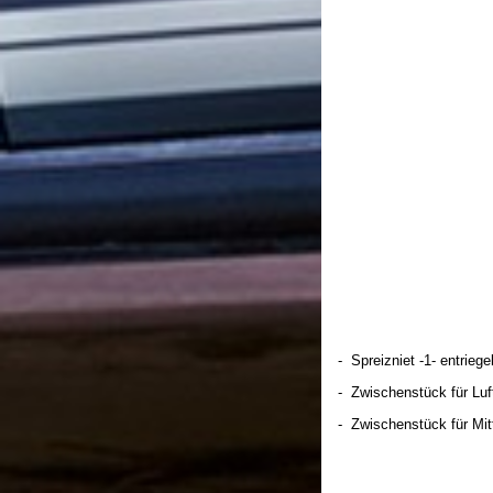
- Spreizniet -1- entrie
- Zwischenstück für Luf
- Zwischenstück für Mi