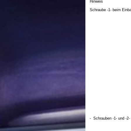
Hinweis
Schraube -1- beim Einba
- Schrauben -1- und -2-