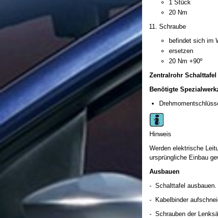
1 Stück
20 Nm
Schraube
befindet sich im
ersetzen
20 Nm +90º
Zentralrohr Schalttafe
Benötigte Spezialwerkz
Drehmomentschlüsse
Hinweis
Werden elektrische Leitu
ursprüngliche Einbau gew
Ausbauen
- Schalttafel ausbauen.
- Kabelbinder aufschne
- Schrauben der Lenksä