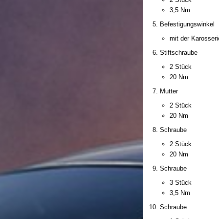
3,5 Nm
Befestigungswinkel
mit der Karosser
Stiftschraube
2 Stück
20 Nm
Mutter
2 Stück
20 Nm
Schraube
2 Stück
20 Nm
Schraube
3 Stück
3,5 Nm
Schraube