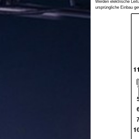
Werden elektrische Leitu
ursprüngliche Einbau gew