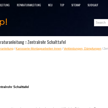
NLEITUNG
REPARATURANLEITUNG
NEU
TOP
SITEMAP
SUCHLAUF
aturanleitung :: Zentralrohr Schalttafel
ranleitung
/
Karosserie-Montagearbeiten Innen
/
Verkleidungen, Dämpfungen
/ Zen
tralrohr Schalttafel