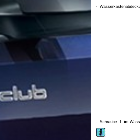
- Wasserkastenabdecku
- Schraube -1- im Wass