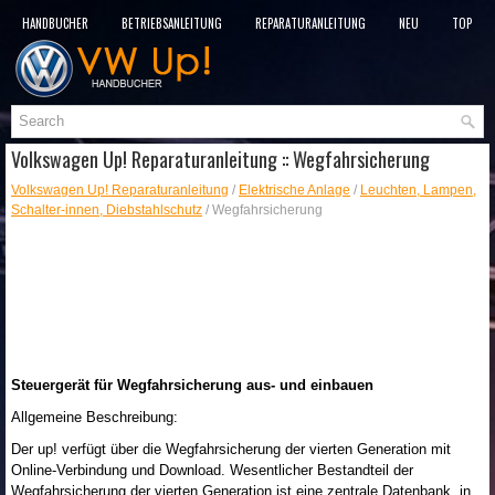
HANDBÜCHER
BETRIEBSANLEITUNG
REPARATURANLEITUNG
NEU
TOP
SITEMAP
SUCHLAUF
Volkswagen Up! Reparaturanleitung :: Wegfahrsicherung
Volkswagen Up! Reparaturanleitung
/
Elektrische Anlage
/
Leuchten, Lampen,
Schalter-innen, Diebstahlschutz
/ Wegfahrsicherung
Steuergerät für Wegfahrsicherung aus- und einbauen
Allgemeine Beschreibung:
Der up! verfügt über die Wegfahrsicherung der vierten Generation mit
Online-Verbindung und Download. Wesentlicher Bestandteil der
Wegfahrsicherung der vierten Generation ist eine zentrale Datenbank, in