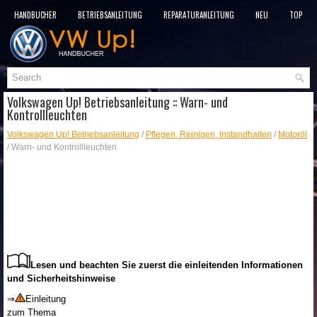
HANDBÜCHER
BETRIEBSANLEITUNG
REPARATURANLEITUNG
NEU
TOP
SITEMAP
SUCHLAUF
Volkswagen Up! Betriebsanleitung :: Warn- und
Kontrollleuchten
Volkswagen Up! Betriebsanleitung
/
Pflegen, Reinigen, Instandhalten
/
Motoröl
/ Warn- und Kontrollleuchten
Lesen und beachten Sie zuerst die einleitenden Informationen
und Sicherheitshinweise
⇒
Einleitung
zum Thema