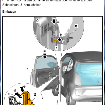
- Tür vorn -1- mit den Scharnieren -9- nach oben -Pfeil e- aus den
Scharnieren -8- herausheben.
Einbauen