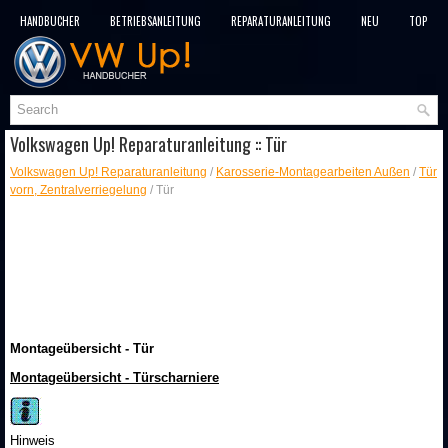
HANDBÜCHER
BETRIEBSANLEITUNG
REPARATURANLEITUNG
NEU
TOP
SITEMAP
SUCHLAUF
Volkswagen Up! Reparaturanleitung :: Tür
Volkswagen Up! Reparaturanleitung
/
Karosserie-Montagearbeiten Außen
/
Tür
vorn, Zentralverriegelung
/ Tür
Montageübersicht - Tür
Montageübersicht - Türscharniere
Hinweis