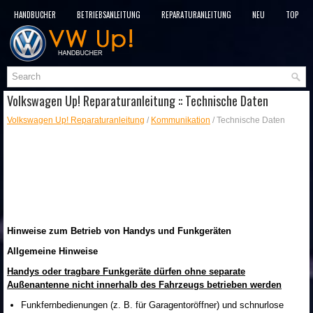
HANDBÜCHER
BETRIEBSANLEITUNG
REPARATURANLEITUNG
NEU
TOP
SITEMAP
SUCHLAUF
Volkswagen Up! Reparaturanleitung :: Technische Daten
Volkswagen Up! Reparaturanleitung
/
Kommunikation
/ Technische Daten
Hinweise zum Betrieb von Handys und Funkgeräten
Allgemeine Hinweise
Handys oder tragbare Funkgeräte dürfen ohne separate
Außenantenne nicht innerhalb des Fahrzeugs betrieben werden
Funkfernbedienungen (z. B. für Garagentoröffner) und schnurlose