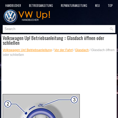
HANDBÜCHER
BETRIEBSANLEITUNG
REPARATURANLEITUNG
NEU
TOP
SITEMAP
SUCHLAUF
Volkswagen Up! Betriebsanleitung :: Glasdach öffnen oder
schließen
Volkswagen Up! Betriebsanleitung
/
Vor der Fahrt
/
Glasdach
/ Glasdach öffnen
oder schließen