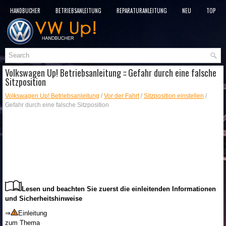
HANDBÜCHER
BETRIEBSANLEITUNG
REPARATURANLEITUNG
NEU
TOP
SITEMAP
SUCHLAUF
Volkswagen Up! Betriebsanleitung :: Gefahr durch eine falsche
Sitzposition
Volkswagen Up! Betriebsanleitung
/
Vor der Fahrt
/
Sitzposition einstellen
/
Gefahr durch eine falsche Sitzposition
Lesen und beachten Sie zuerst die einleitenden Informationen
und Sicherheitshinweise
⇒
Einleitung
zum Thema