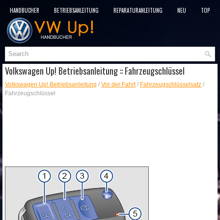
HANDBÜCHER
BETRIEBSANLEITUNG
REPARATURANLEITUNG
NEU
TOP
SITEMAP
SUCHLAUF
Volkswagen Up! Betriebsanleitung :: Fahrzeugschlüssel
Volkswagen Up! Betriebsanleitung
/
Vor der Fahrt
/
Fahrzeugschlüsselsatz
/
Fahrzeugschlüssel