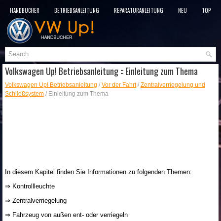
HANDBÜCHER
BETRIEBSANLEITUNG
REPARATURANLEITUNG
NEU
TOP
SITEMAP
SUCHLAUF
Volkswagen Up! Betriebsanleitung :: Einleitung zum Thema
Volkswagen Up! Betriebsanleitung
/
Vor der Fahrt
/
Zentralverriegelung und
Schließsystem
/ Einleitung zum Thema
In diesem Kapitel finden Sie Informationen zu folgenden Themen:
⇒ Kontrollleuchte
⇒ Zentralverriegelung
⇒ Fahrzeug von außen ent- oder verriegeln