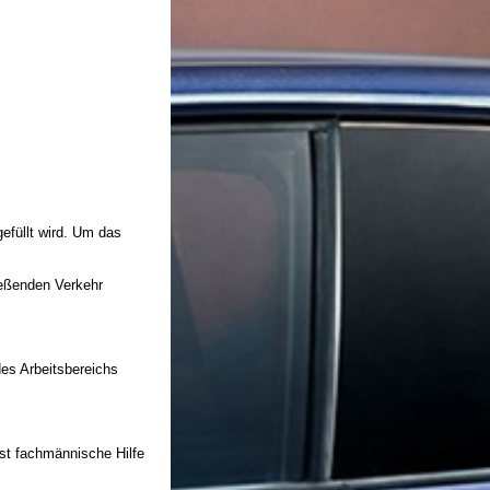
efüllt wird. Um das
ießenden Verkehr
des Arbeitsbereichs
st fachmännische Hilfe