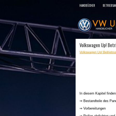
HANDBÜCHER
BETRIEBSA
Volkswagen Up! Betri
Volkswagen Up! Betriebsa
In diesem Kapitel finde
⇒ Bestandteile des Pa
⇒ Vorbereitungen
⇒ Reifen abdichten un