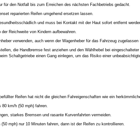
r für den Notfall bis zum Erreichen des nächsten Fachbetriebs gedacht.
nset reparierten Reifen umgehend ersetzen lassen.
gesundheitsschädlich und muss bei Kontakt mit der Haut sofort entfernt werde
 der Reichweite von Kindern aufbewahren.
heber verwenden, auch wenn der Wagenheber für das Fahrzeug zugelassen i
tellen, die Handbremse fest anziehen und den Wählhebel bei eingeschalteter
 beim Schaltgetriebe einen Gang einlegen, um das Risiko einer unbeabsichti
befüllter Reifen hat nicht die gleichen Fahreigenschaften wie ein herkömmlich
s 80 km/h (50 mph) fahren.
ngen, starkes Bremsen und rasante Kurvenfahrten vermeiden.
(50 mph) nur 10 Minuten fahren, dann ist der Reifen zu kontrollieren.