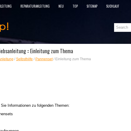
NLEITUNG
REPARATURANLEITUNG
NEU
TOP
SITEMAP
SUCHLAUF
ebsanleitung :: Einleitung zum Thema
nleitung
/
Selbsthilfe
/
Pannenset
/ Einleitung zum Thema
n Sie Informationen zu folgenden Themen:
nnensets
d aufpumpen