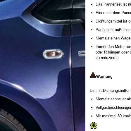
Das Pannenset ist nu
Einen mit dem Panne
Dichtungsmittel ist 
Pannenset außerhalb
Niemals einen Wagen
Immer den Motor abs
oder R bringen oder
zu reduzieren.
Warnung
Ein mit Dichtungsmittel 
Niemals schneller al
Vollgasbeschleunigu
Mit maximal 80 km/h 