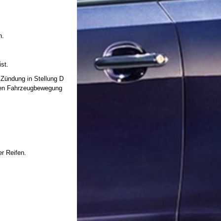
n.
st.
 Zündung in Stellung D
gten Fahrzeugbewegung
er Reifen.