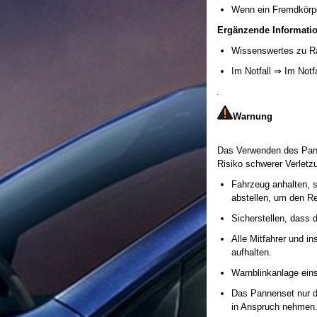
Wenn ein Fremdkörpe
Ergänzende Informati
Wissenswertes zu R
Im Notfall ⇒ Im Notf
Warnung
Das Verwenden des Panne
Risiko schwerer Verletz
Fahrzeug anhalten, s
abstellen, um den Re
Sicherstellen, dass d
Alle Mitfahrer und i
aufhalten.
Warnblinkanlage ein
Das Pannenset nur d
in Anspruch nehmen