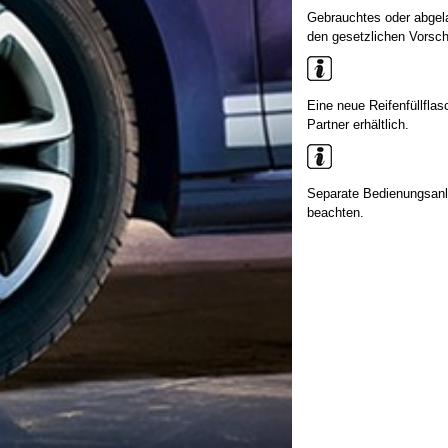
Gebrauchtes oder abgel
den gesetzlichen Vorsch
Eine neue Reifenfüllfla
Partner erhältlich.
Separate Bedienungsanl
beachten.