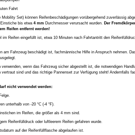
nuten Fahrt
 Mobility Set) können Reifenbeschädigungen vorübergehend zuverlässig abge
 Einstiche bis etwa
4 mm
Durchmesser verursacht wurden.
Der Fremdkörper
dem Reifen entfernt werden!
im Reifen eingefüllt ist, etwa 10 Minuten nach Fahrtantritt den Reifenfülldru
en am Fahrzeug beschädigt ist, fachmännische Hilfe in Anspruch nehmen. Da
ausgelegt.
 verwenden, wenn das Fahrzeug sicher abgestellt ist, die notwendigen Hand
 vertraut sind und das richtige Pannenset zur Verfügung steht! Andernfalls fa
darf nicht verwendet werden:
Felge.
n unterhalb von -20 °C (-4 °F).
instichen im Reifen, die größer als 4 mm sind.
gem Reifenfülldruck oder luftleerem Reifen gefahren wurde.
sdatum auf der Reifenfüllflasche abgelaufen ist.