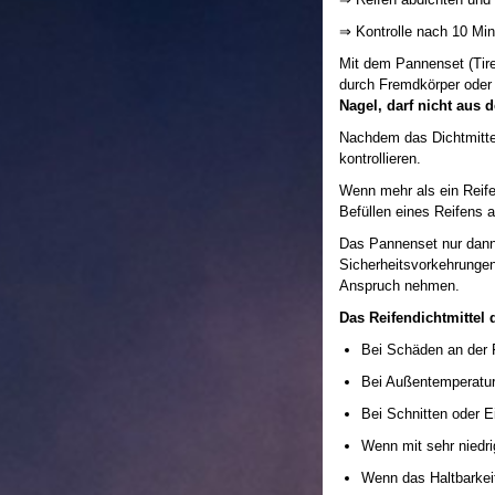
⇒ Kontrolle nach 10 Mi
Mit dem Pannenset (Tire
durch Fremdkörper oder
Nagel, darf nicht aus 
Nachdem das Dichtmittel 
kontrollieren.
Wenn mehr als ein Reif
Befüllen eines Reifens 
Das Pannenset nur dann
Sicherheitsvorkehrungen
Anspruch nehmen.
Das Reifendichtmittel 
Bei Schäden an der 
Bei Außentemperature
Bei Schnitten oder E
Wenn mit sehr niedri
Wenn das Haltbarkeit