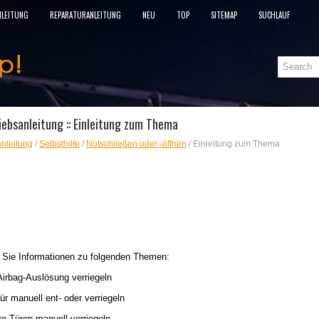
NLEITUNG
REPARATURANLEITUNG
NEU
TOP
SITEMAP
SUCHLAUF
ebsanleitung :: Einleitung zum Thema
nleitung
/
Selbsthilfe
/
Notschließen oder -öffnen
/ Einleitung zum Thema
n Sie Informationen zu folgenden Themen:
Airbag-Auslösung verriegeln
ür manuell ent- oder verriegeln
re Türen manuell verriegeln