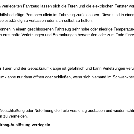
verriegelten Fahrzeug lassen sich die Türen und die elektrischen Fenster von
hilfsbedürftige Personen allein im Fahrzeug zurücklassen. Diese sind in einem 
elbstständig zu verlassen oder sich selbst zu helfen.
können in einem geschlossenen Fahrzeug sehr hohe oder niedrige Temperature
rn ernsthafte Verletzungen und Erkrankungen hervorrufen oder zum Tode führ
r Türen und der Gepäckraumklappe ist gefährlich und kann Verletzungen ver
mklappe nur dann öffnen oder schließen, wenn sich niemand im Schwenkbere
Notschließung oder Notöffnung die Teile vorsichtig ausbauen und wieder rich
n zu vermeiden.
irbag-Auslösung verriegeln