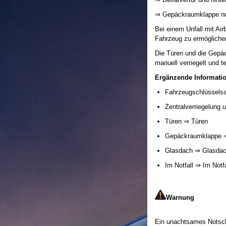
⇒ Gepäckraumklappe no
Bei einem Unfall mit Ai
Fahrzeug zu ermögliche
Die Türen und die Gepäc
manuell verriegelt und te
Ergänzende Informati
Fahrzeugschlüssels
Zentralverriegelung
Türen ⇒ Türen
Gepäckraumklappe 
Glasdach ⇒ Glasda
Im Notfall ⇒ Im Notf
Warnung
Ein unachtsames Notsch