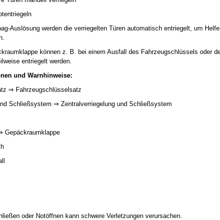
tentriegeln
rbag-Auslösung werden die verriegelten Türen automatisch entriegelt, um Helf
n.
kraumklappe können z. B. bei einem Ausfall des Fahrzeugschlüssels oder der
ilweise entriegelt werden.
onen und Warnhinweise:
atz ⇒ Fahrzeugschlüsselsatz
 und Schließsystem ⇒ Zentralverriegelung und Schließsystem
⇒ Gepäckraumklappe
ch
all
ließen oder Notöffnen kann schwere Verletzungen verursachen.