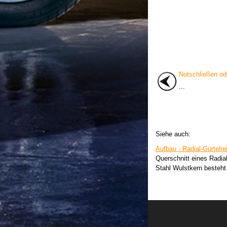
Notschließen od
...
Siehe auch:
Aufbau - Radial-Gürtelre
Querschnitt eines Radial
Stahl Wulstkern besteht 