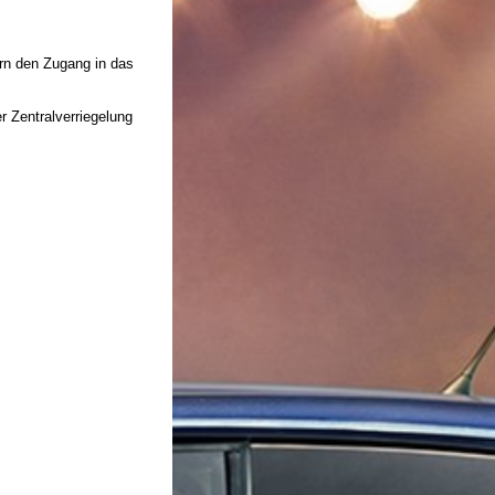
ern den Zugang in das
 Zentralverriegelung