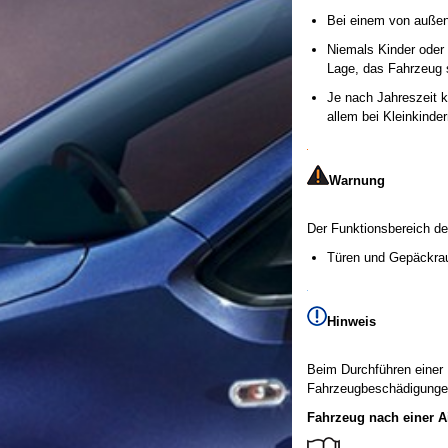
Bei einem von außen 
Niemals Kinder oder 
Lage, das Fahrzeug s
Je nach Jahreszeit 
allem bei Kleinkinde
Warnung
Der Funktionsbereich de
Türen und Gepäckrau
Hinweis
Beim Durchführen einer 
Fahrzeugbeschädigunge
Fahrzeug nach einer A