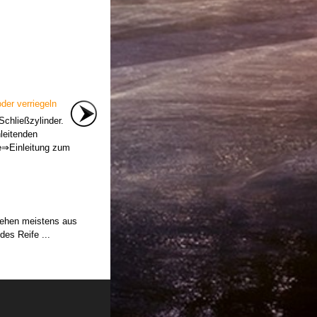
oder verriegeln
Schließzylinder.
leitenden
se⇒Einleitung zum
stehen meistens aus
des Reife ...