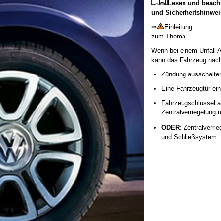
Lesen und beacht
und Sicherheitshinwei
⇒
Einleitung
zum Thema
Wenn bei einem Unfall A
kann das Fahrzeug nach 
Zündung ausschalte
Eine Fahrzeugtür ein
Fahrzeugschlüssel a
Zentralverriegelung 
ODER:
Zentralverri
und Schließsystem .