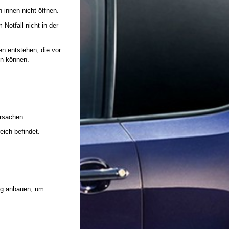
 innen nicht öffnen.
Notfall nicht in der
n entstehen, die vor
en können.
ursachen.
ich befindet.
tig anbauen, um