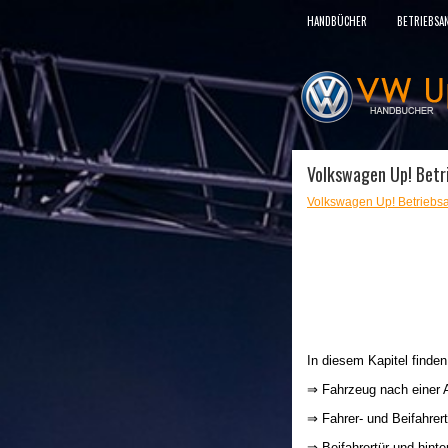
HANDBÜCHER
BETRIEBSA
Volkswagen Up! Betri
Volkswagen Up! Betriebsa
In diesem Kapitel finde
⇒ Fahrzeug nach einer 
⇒ Fahrer- und Beifahrert
⇒ Beifahrertür und hinte