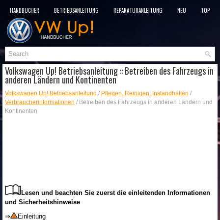
HANDBÜCHER
BETRIEBSANLEITUNG
REPARATURANLEITUNG
NEU
TOP
SITEMAP
SUCHLAUF
Volkswagen Up! Betriebsanleitung :: Betreiben des Fahrzeugs in
anderen Ländern und Kontinenten
Volkswagen Up! Betriebsanleitung
/
Pflegen, Reinigen, Instandhalten
/
Verbraucherinformationen
/ Betreiben des Fahrzeugs in anderen Ländern und
Kontinenten
Lesen und beachten Sie zuerst die einleitenden Informationen
und Sicherheitshinweise
⇒
Einleitung