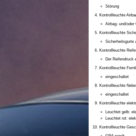
Störung
Kontrollleuchte Airba
Airbag- und/oder 
Kontrollleuchte Siche
Sicherheitsgurte 
Kontrollleuchte Reif
Der Reifendruck e
Kontrollleuchte Fernl
eingeschaltet
Kontrollleuchte Nebe
eingeschaltet
Kontrollleuchte ele
Leuchtet gelb: e
Leuchtet rot: el
Kontrollleuchte Ges
GRA regelt