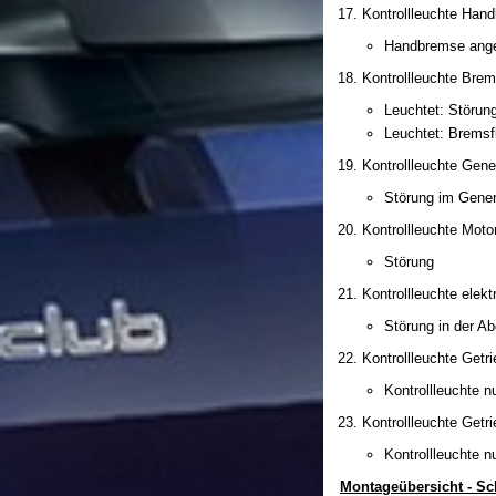
Kontrollleuchte Han
Handbremse ang
Kontrollleuchte Bre
Leuchtet: Störun
Leuchtet: Bremsf
Kontrollleuchte Gene
Störung im Gener
Kontrollleuchte Moto
Störung
Kontrollleuchte ele
Störung in der A
Kontrollleuchte Getri
Kontrollleuchte 
Kontrollleuchte Getri
Kontrollleuchte 
Montageübersicht - Sc