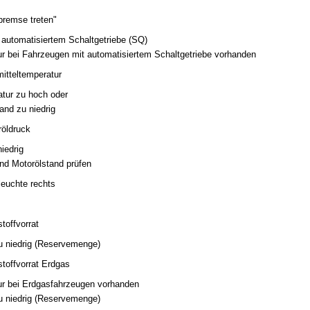
bremse treten"
 automatisiertem Schaltgetriebe (SQ)
nur bei Fahrzeugen mit automatisiertem Schaltgetriebe vorhanden
mitteltemperatur
atur zu hoch oder
and zu niedrig
röldruck
iedrig
und Motorölstand prüfen
leuchte rechts
stoffvorrat
zu niedrig (Reservemenge)
stoffvorrat Erdgas
nur bei Erdgasfahrzeugen vorhanden
zu niedrig (Reservemenge)