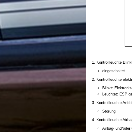
Kontrollleuchte Blink
eingeschaltet
Kontrollleuchte elek
Blinkt: Elektroni
Leuchtet: ESP ge
Kontrollleuchte Anti
Störung
Kontrollleuchte Airba
Airbag- und/oder 