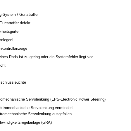
g-System / Gurtstraffer
Gurtstraffer defekt
rheitsgurte
anlegen!
enkontrollanzeige
ines Rads ist zu gering oder ein Systemfehler liegt vor
icht
lschlussleuchte
ktromechanische Servolenkung (EPS-Electronic Power Steering)
lektromechanische Servolenkung vermindert
ektromechanische Servolenkung ausgefallen
chwindigkeitsregelanlage (GRA)