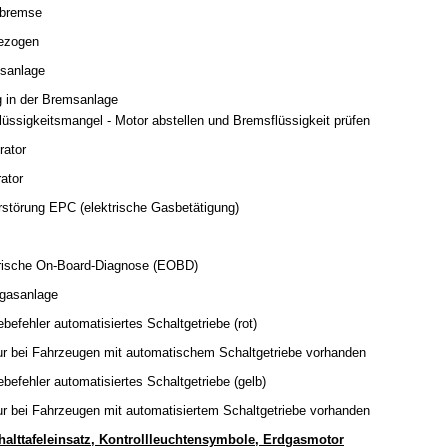
dbremse
ezogen
msanlage
g in der Bremsanlage
lüssigkeitsmangel - Motor abstellen und Bremsflüssigkeit prüfen
rator
ator
rstörung EPC (elektrische Gasbetätigung)
ktrische On-Board-Diagnose (EOBD)
bgasanlage
ebefehler automatisiertes Schaltgetriebe (rot)
nur bei Fahrzeugen mit automatischem Schaltgetriebe vorhanden
ebefehler automatisiertes Schaltgetriebe (gelb)
nur bei Fahrzeugen mit automatisiertem Schaltgetriebe vorhanden
halttafeleinsatz, Kontrollleuchtensymbole, Erdgasmotor