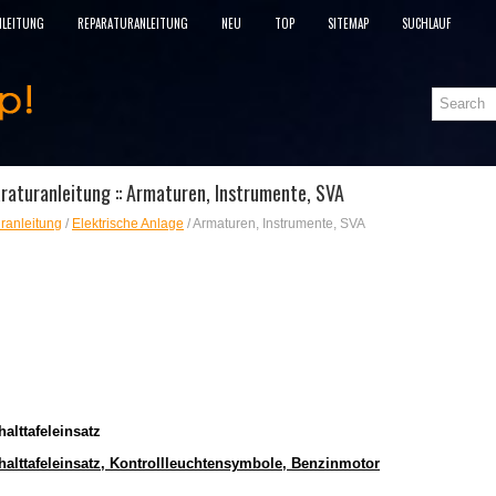
NLEITUNG
REPARATURANLEITUNG
NEU
TOP
SITEMAP
SUCHLAUF
raturanleitung :: Armaturen, Instrumente, SVA
ranleitung
/
Elektrische Anlage
/ Armaturen, Instrumente, SVA
alttafeleinsatz
halttafeleinsatz, Kontrollleuchtensymbole, Benzinmotor